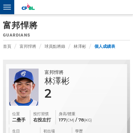
富邦悍將
GUARDIANS
首頁
富邦悍將
球員點將錄
林澤彬
個人成績表
富邦悍將
林澤彬
2
位置
投打習慣
身高/體重
二壘手
右投左打
177
/ 78
(CM)
(KG)
生日
初出場
學歷