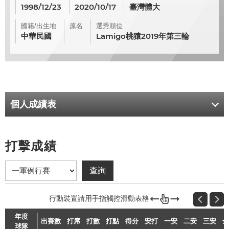
1998/12/23
2020/10/17
臺灣體大
國籍/出生地
原名
選秀順位
中華民國
Lamigo桃猿2019年第三輪
個人成績表
打擊成績
年度
出賽數
打席
打數
打點
得分
安打
一安
二安
三安
全
球隊