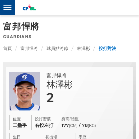
富邦悍將
GUARDIANS
首頁
富邦悍將
球員點將錄
林澤彬
投打對決
富邦悍將
林澤彬
2
位置
投打習慣
身高/體重
二壘手
右投左打
177
/ 78
(CM)
(KG)
生日
初出場
學歷