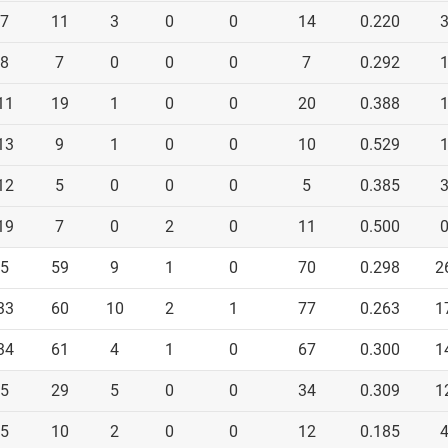
7
11
3
0
0
14
0.220
8
7
0
0
0
7
0.292
11
19
1
0
0
20
0.388
13
9
1
0
0
10
0.529
12
5
0
0
0
5
0.385
19
7
0
2
0
11
0.500
5
59
9
1
0
70
0.298
2
33
60
10
2
1
77
0.263
1
34
61
4
1
0
67
0.300
1
5
29
5
0
0
34
0.309
1
5
10
2
0
0
12
0.185