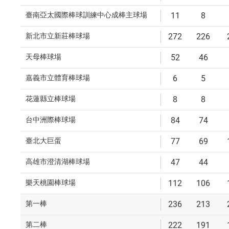
臺南亞太國際棒球訓練中心成棒主球場
11
8
新北市立新莊棒球場
272
226
天母棒球場
52
46
嘉義市立體育棒球場
6
5
花蓮縣立棒球場
8
8
台中洲際棒球場
84
74
臺北大巨蛋
77
69
高雄市澄清湖棒球場
47
44
樂天桃園棒球場
112
106
第一棒
236
213
第二棒
222
191