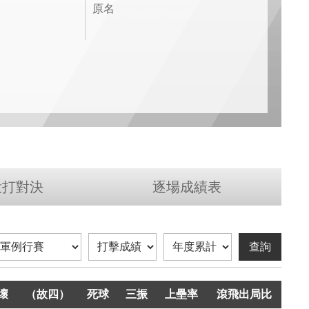
原名
投打對決
逐場成績表
壞
壞
（故四）
（故四）
死球
死球
三振
三振
上壘率
上壘率
滾飛出局比
滾飛出局比