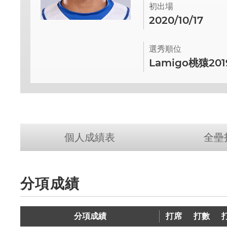
初出場
2020/10/17
選秀順位
Lamigo桃猿20
個人成績表
全壘
分項成績
分項成績
打席
打席
打數
打數