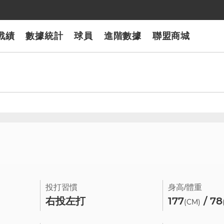
戰績
數據統計
球員
進階數據
聯盟商城
2
投打習慣
身高/體重
右投左打
177
/ 78
(CM)