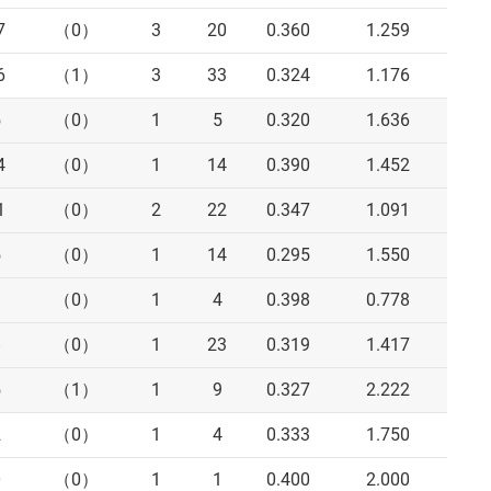
7
（0）
3
20
0.360
1.259
6
（1）
3
33
0.324
1.176
5
（0）
1
5
0.320
1.636
4
（0）
1
14
0.390
1.452
1
（0）
2
22
0.347
1.091
5
（0）
1
14
0.295
1.550
9
（0）
1
4
0.398
0.778
8
（0）
1
23
0.319
1.417
5
（1）
1
9
0.327
2.222
2
（0）
1
4
0.333
1.750
0
（0）
1
1
0.400
2.000