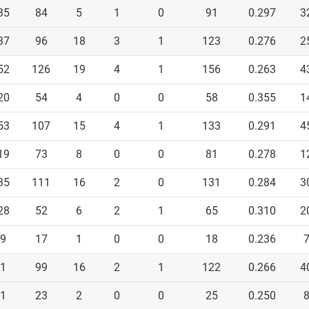
35
84
5
1
0
91
0.297
3
37
96
18
3
1
123
0.276
2
52
126
19
4
1
156
0.263
4
20
54
4
0
0
58
0.355
1
53
107
15
4
1
133
0.291
4
19
73
8
0
0
81
0.278
1
35
111
16
2
0
131
0.284
3
28
52
6
2
1
65
0.310
2
9
17
1
0
0
18
0.236
1
99
16
2
1
122
0.266
4
1
23
2
0
0
25
0.250