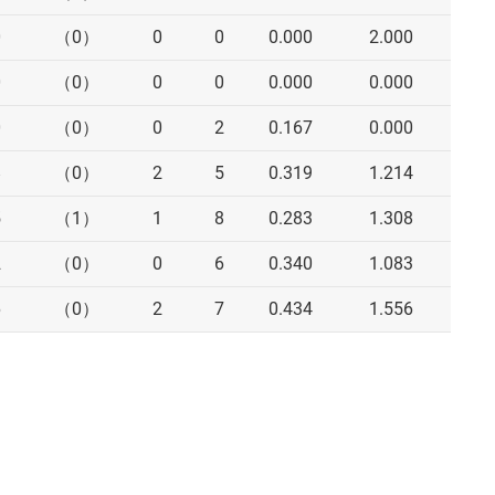
0
（0）
0
0
0.000
2.000
0
（0）
0
0
0.000
0.000
0
（0）
0
2
0.167
0.000
8
（0）
2
5
0.319
1.214
5
（1）
1
8
0.283
1.308
2
（0）
0
6
0.340
1.083
6
（0）
2
7
0.434
1.556