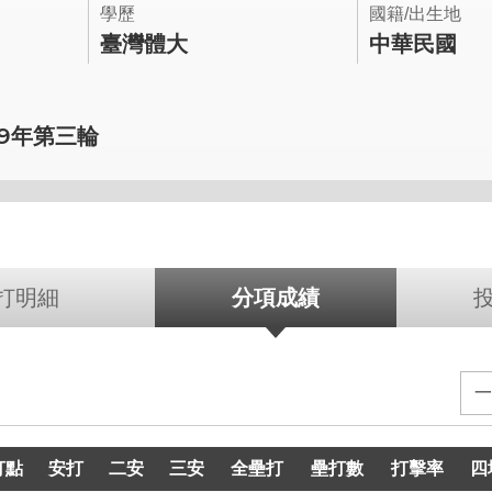
學歷
國籍/出生地
臺灣體大
中華民國
19年第三輪
打明細
分項成績
打點
打點
安打
安打
二安
二安
三安
三安
全壘打
全壘打
壘打數
壘打數
打擊率
打擊率
四
四