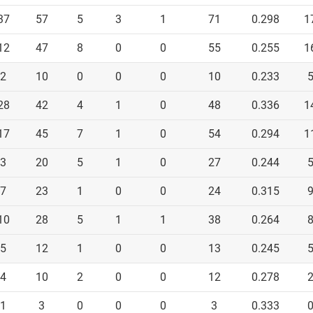
37
57
5
3
1
71
0.298
1
12
47
8
0
0
55
0.255
1
2
10
0
0
0
10
0.233
28
42
4
1
0
48
0.336
1
17
45
7
1
0
54
0.294
1
3
20
5
1
0
27
0.244
7
23
1
0
0
24
0.315
10
28
5
1
1
38
0.264
5
12
1
0
0
13
0.245
4
10
2
0
0
12
0.278
1
3
0
0
0
3
0.333