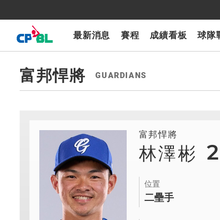
CPBLTV
7-ELEVEn獅
樂天桃猿
富邦悍將
味全龍
台鋼雄鷹
最新消息
賽程
成績看板
球隊
富邦悍將
GUARDIANS
富邦悍將
林澤彬
位置
二壘手