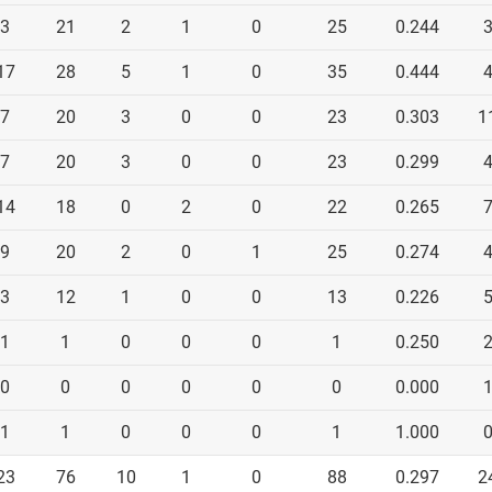
3
21
2
1
0
25
0.244
17
28
5
1
0
35
0.444
7
20
3
0
0
23
0.303
1
7
20
3
0
0
23
0.299
14
18
0
2
0
22
0.265
9
20
2
0
1
25
0.274
3
12
1
0
0
13
0.226
1
1
0
0
0
1
0.250
0
0
0
0
0
0
0.000
1
1
0
0
0
1
1.000
23
76
10
1
0
88
0.297
2