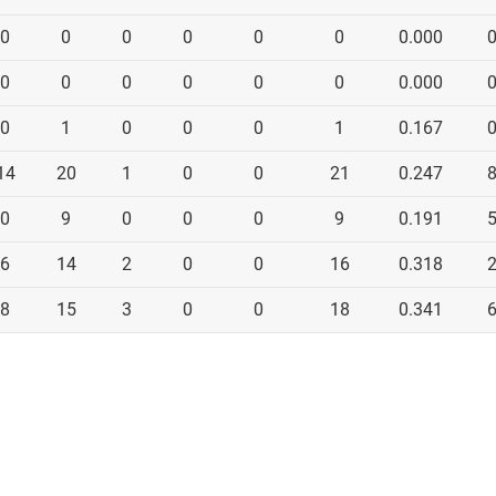
0
0
0
0
0
0
0.000
0
0
0
0
0
0
0.000
0
1
0
0
0
1
0.167
14
20
1
0
0
21
0.247
0
9
0
0
0
9
0.191
6
14
2
0
0
16
0.318
8
15
3
0
0
18
0.341