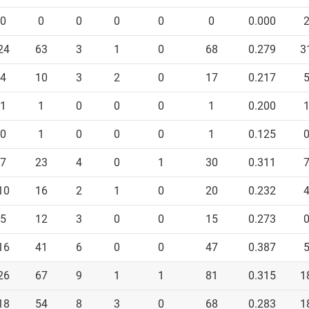
0
0
0
0
0
0
0.000
24
63
3
1
0
68
0.279
3
4
10
3
2
0
17
0.217
1
1
0
0
0
1
0.200
0
1
0
0
0
1
0.125
7
23
4
0
1
30
0.311
10
16
2
1
0
20
0.232
5
12
3
0
0
15
0.273
16
41
6
0
0
47
0.387
26
67
9
1
1
81
0.315
1
18
54
8
3
0
68
0.283
1