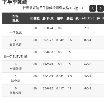
下半季戰績
排名
出賽數
勝-和-敗
勝率
勝差
統一7-ELEVEn獅
中
球隊
1
60
36-0-24
0.6
-
7-0-5
中信兄弟
2
60
32-1-27
0.542
3.5
8-0-4
樂天桃猿
3
60
30-0-30
0.5
6
統一7-ELEVEn獅
4
60
29-2-29
0.5
6
6-0-6
台鋼雄鷹
5
60
26-1-33
0.441
9.5
5-0-7
味全龍
6
60
25-0-35
0.417
11
4-0-8
富邦悍將