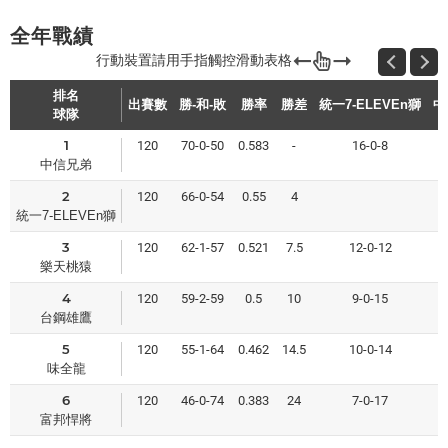
全年戰績
排名
出賽數
勝-和-敗
勝率
勝差
統一7-ELEVEn獅
中
球隊
1
120
70-0-50
0.583
-
16-0-8
中信兄弟
2
120
66-0-54
0.55
4
8
統一7-ELEVEn獅
3
120
62-1-57
0.521
7.5
12-0-12
1
樂天桃猿
4
120
59-2-59
0.5
10
9-0-15
1
台鋼雄鷹
5
120
55-1-64
0.462
14.5
10-0-14
1
味全龍
6
120
46-0-74
0.383
24
7-0-17
7
富邦悍將