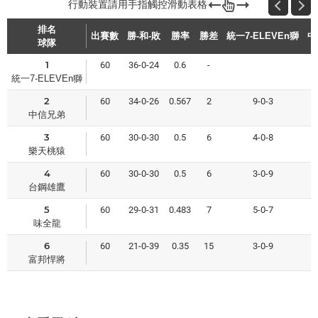
排名
出賽數
勝-和-敗
勝率
勝差
統一7-ELEVEn獅
中
球隊
1
60
36-0-24
0.6
-
統一7-ELEVEn獅
2
60
34-0-26
0.567
2
9-0-3
中信兄弟
3
60
30-0-30
0.5
6
4-0-8
樂天桃猿
4
60
30-0-30
0.5
6
3-0-9
台鋼雄鷹
5
60
29-0-31
0.483
7
5-0-7
味全龍
6
60
21-0-39
0.35
15
3-0-9
富邦悍將