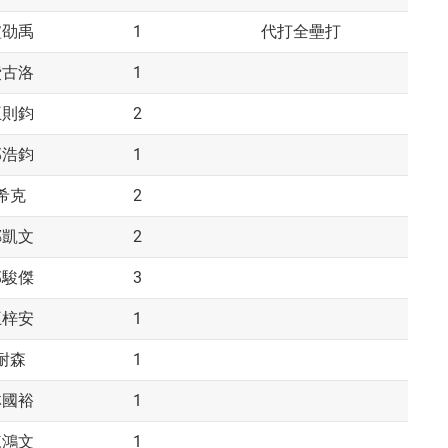
1
盧劭禹
代打全壘打
1
費古洛
2
王則鈞
1
邱浩鈞
2
希克
2
鄭凱文
3
郭駿傑
1
王梓安
1
耐森
1
林國裕
1
陳鴻文