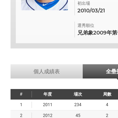
初出場
2010/03/21
選秀順位
兄弟象2009年
個人成績表
全壘
#
年度
場次
局數
1
2011
234
4
2
2012
45
2