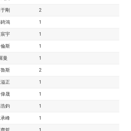
2
傅于剛
1
鄭錡鴻
1
洪宸宇
1
泰倫斯
1
羅曼
2
布魯斯
1
王溢正
1
黃偉晟
1
邱浩鈞
1
江承峰
1
蔡齊哲