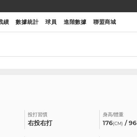
戰績
數據統計
球員
進階數據
聯盟商城
8
投打習慣
身高/體重
右投右打
176
/ 96
(CM)