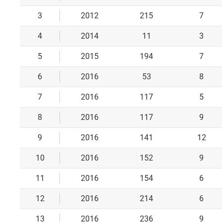
3
2012
215
7
4
2014
11
3
5
2015
194
7
6
2016
53
8
7
2016
117
5
8
2016
117
9
9
2016
141
12
10
2016
152
9
11
2016
154
6
12
2016
214
6
13
2016
236
9