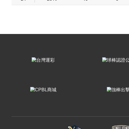
樂天桃猿
富邦悍將
味全龍