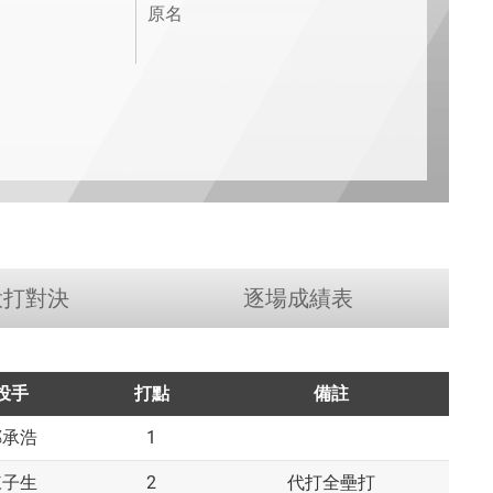
原名
投打對決
逐場成績表
投手
打點
備註
1
鄭承浩
2
陳子生
代打全壘打