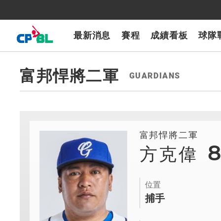
CPBLTV
7-ELEVEn獅
樂天桃猿
富邦悍將
味全龍
台鋼雄鷹
最新消息
賽程
成績看板
球隊
富邦悍將二軍
GUARDIANS
富邦悍將二軍
方克偉
位置
捕手