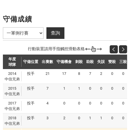
守備成績
年度
守備位置
出賽數
守備機會
刺殺
助殺
失誤
雙殺
三殺
球隊
2014
投手
21
17
8
7
2
0
0
中信兄弟
2015
投手
7
1
1
0
0
0
0
中信兄弟
2017
投手
4
0
0
0
0
0
0
中信兄弟
2018
投手
3
2
0
1
1
0
0
中信兄弟