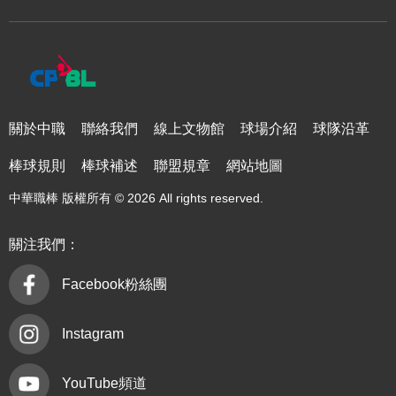
關於中職
聯絡我們
線上文物館
球場介紹
球隊沿革
棒球規則
棒球補述
聯盟規章
網站地圖
中華職棒 版權所有 © 2026 All rights reserved.
關注我們：
Facebook粉絲團
Instagram
YouTube頻道