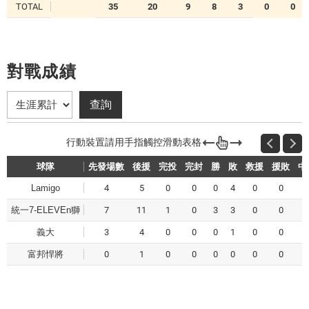
TOTAL
35
20
9
8
3
0
0
對戰成績
球隊
先發場數
後援
完投
完封
勝
敗
救援
援敗
中
Lamigo
4
5
0
0
0
4
0
0
統一7-ELEVEn獅
7
11
1
0
3
3
0
0
義大
3
4
0
0
0
1
0
0
富邦悍將
0
1
0
0
0
0
0
0