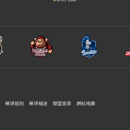
台鋼雄鷹
棒球規則
棒球補述
聯盟規章
網站地圖