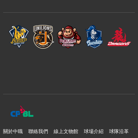
關於中職
聯絡我們
線上文物館
球場介紹
球隊沿革