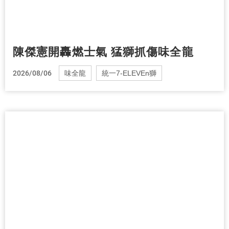
陳傑憲開轟燃士氣 猛獅抓傷味全龍
2026/08/06
味全龍
統一7-ELEVEn獅