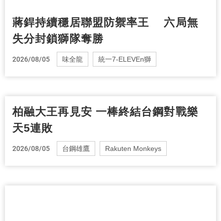
蔣銲持續穩居聯盟防禦率王 六局無
失分封鎖獅隊奪勝
2026/08/05
味全龍
統一7-ELEVEn獅
柏融大王再見安 一棒終結台鋼對戰樂
天5連敗
2026/08/05
台鋼雄鷹
Rakuten Monkeys