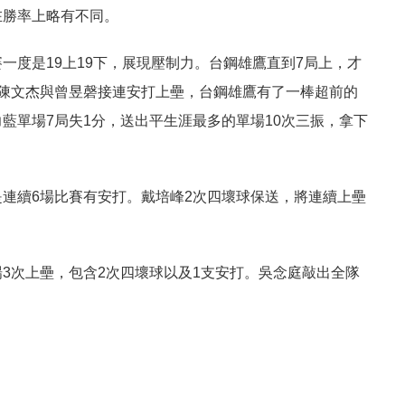
在勝率上略有不同。
一度是19上19下，展現壓制力。台鋼雄鷹直到7局上，才
，陳文杰與曾昱磬接連安打上壘，台鋼雄鷹有了一棒超前的
藍單場7局失1分，送出平生涯最多的單場10次三振，拿下
是連續6場比賽有安打。戴培峰2次四壞球保送，將連續上壘
3次上壘，包含2次四壞球以及1支安打。吳念庭敲出全隊