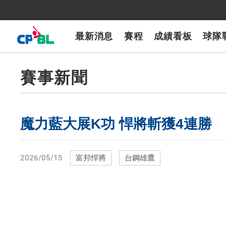
CPBLTV
7-ELEVEn獅
樂天桃猿
富邦悍將
味全龍
台鋼雄鷹
最新消息
賽程
成績看板
球隊
賽事新聞
魔力藍大展K功 悍將斬獲4連勝
2026/05/15
富邦悍將
台鋼雄鷹