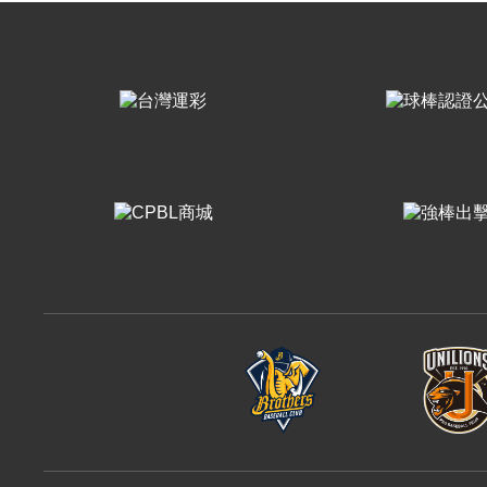
樂天桃猿
富邦悍將
味全龍