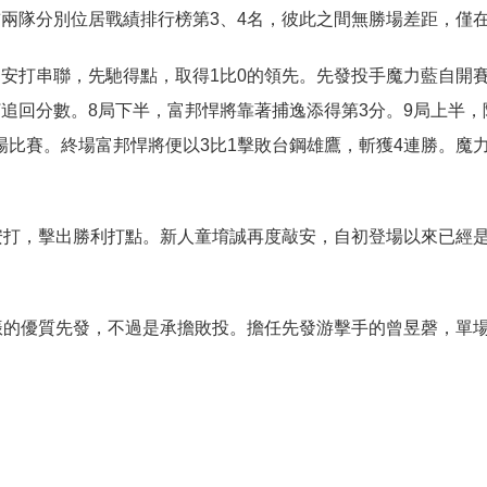
兩隊分別位居戰績排行榜第3、4名，彼此之間無勝場差距，僅
安打串聯，先馳得點，取得1比0的領先。先發投手魔力藍自開賽
追回分數。8局下半，富邦悍將靠著捕逸添得第3分。9局上半
比賽。終場富邦悍將便以3比1擊敗台鋼雄鷹，斬獲4連勝。魔力
安打，擊出勝利打點。新人童堉誠再度敲安，自初登場以來已經
振的優質先發，不過是承擔敗投。擔任先發游擊手的曾昱磬，單場