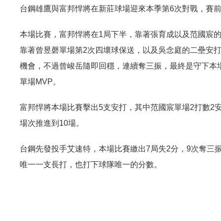
台鋼雄鷹與富邦悍將在新莊球場迎來本季第6次對戰，賽前
本場比賽，富邦悍將在1局下半，靠著張育成以及范國宸的
靠著曾昱磬單場第2次四壞球保送，以及吳念庭的二壘安打
機會，不過曾峻岳隨即回穩，連續奪三振，最終是守下本場
單場MVP。
富邦悍將本場比賽擊出5支安打，其中范國宸單場2打數2
場次推進到10場。
台鋼先發投手艾速特，本場比賽繳出7局失2分，9次奪三
唯一一支長打，也打下球隊唯一的分數。