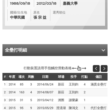
1988/09/18
2012/03/18
嘉義大學
國籍/出生地
原名
選秀順位
中華民國
張 宗 益
全壘打明細
#
年度
場次
局數
日期
球場
投手
打點
備註
1
2014
85
3
2014/06/24
新莊
王則鈞
4
滿貫全壘打
2
2014
163
4
2014/08/07
新莊
王則鈞
2
3
2015
31
5
2015/04/12
洲際
謝榮豪
1
4
2015
95
9
2015/05/29
澄清湖
陳鴻文
1
代打全壘打