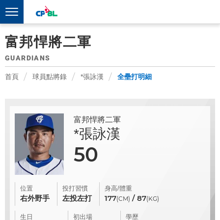
富邦悍將二軍
GUARDIANS
首頁
球員點將錄
*張詠漢
全壘打明細
富邦悍將二軍
*張詠漢
50
位置
投打習慣
身高/體重
右外野手
左投左打
177
/ 87
(CM)
(KG)
生日
初出場
學歷