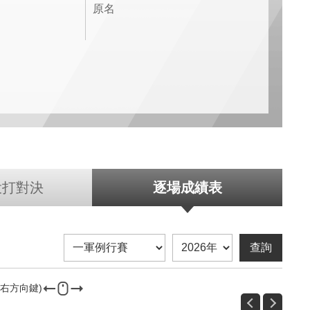
原名
投打對決
逐場成績表