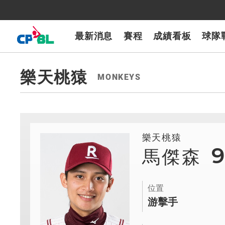
CPBLTV
7-ELEVEn獅
樂天桃猿
富邦悍將
味全龍
台鋼雄鷹
最新消息
賽程
成績看板
球隊
樂天桃猿
MONKEYS
樂天桃猿
馬傑森
位置
游擊手