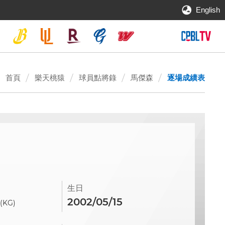
English
首頁
樂天桃猿
球員點將錄
馬傑森
逐場成績表
生日
0
2002/05/15
(KG)