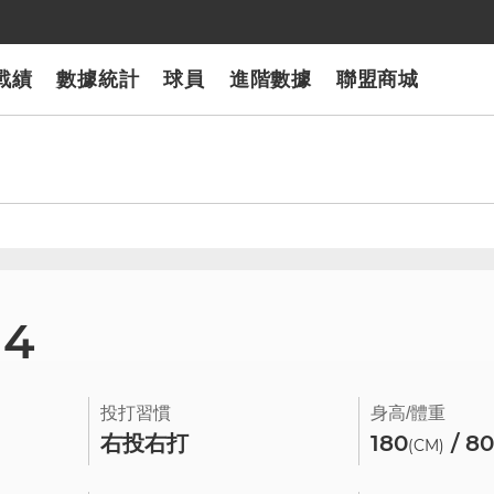
戰績
數據統計
球員
進階數據
聯盟商城
94
投打習慣
身高/體重
右投右打
180
/ 8
(CM)