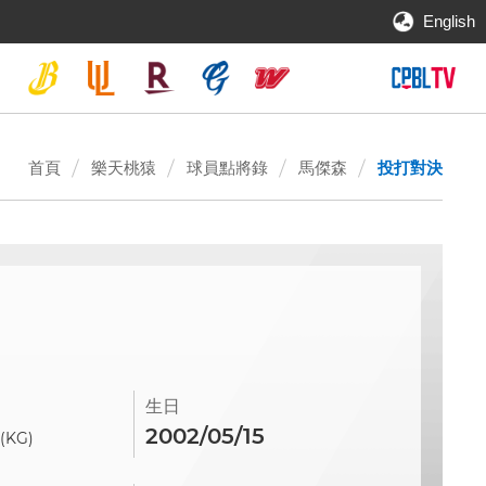
English
首頁
樂天桃猿
球員點將錄
馬傑森
投打對決
生日
0
2002/05/15
(KG)