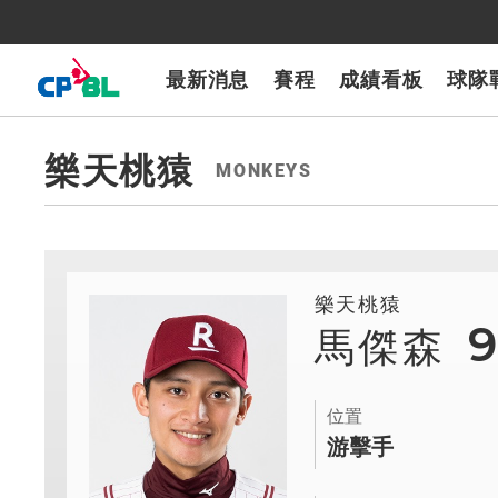
CPBLTV
7-ELEVEn獅
樂天桃猿
富邦悍將
味全龍
台鋼雄鷹
最新消息
賽程
成績看板
球隊
樂天桃猿
MONKEYS
樂天桃猿
馬傑森
位置
游擊手