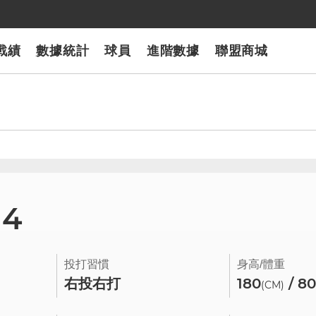
戰績
數據統計
球員
進階數據
聯盟商城
94
投打習慣
身高/體重
右投右打
180
/ 8
(CM)