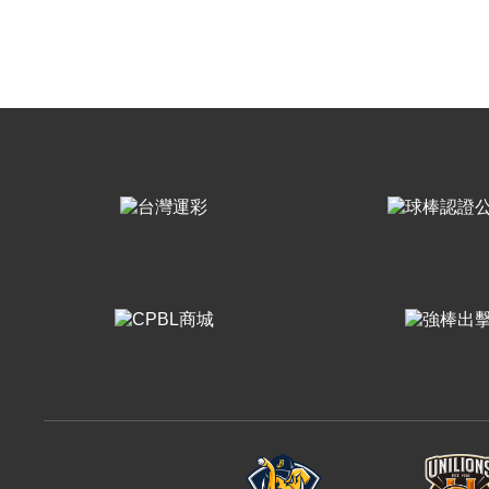
樂天桃猿
富邦悍將
味全龍