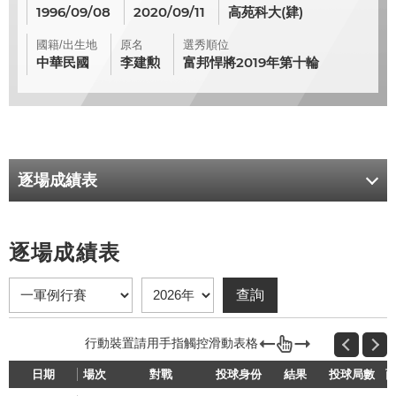
1996/09/08
2020/09/11
高苑科大(肄)
國籍/出生地
原名
選秀順位
中華民國
李建勲
富邦悍將2019年第十輪
逐場成績表
逐場成績表
日期
場次
對戰
投球身份
結果
投球局數