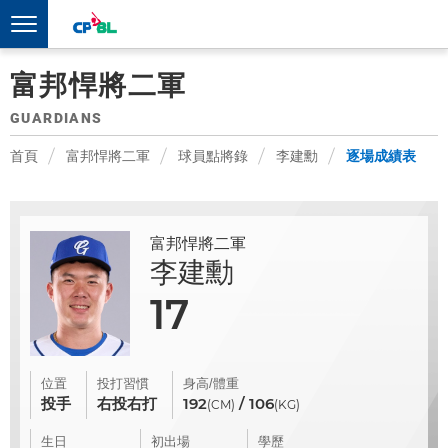
富邦悍將二軍
GUARDIANS
首頁
富邦悍將二軍
球員點將錄
李建勳
逐場成績表
富邦悍將二軍
李建勳
17
位置
投打習慣
身高/體重
投手
右投右打
192
/ 106
(CM)
(KG)
生日
初出場
學歷