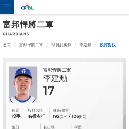
富邦悍將二軍
GUARDIANS
首頁
富邦悍將二軍
球員點將錄
李建勳
投打對決
富邦悍將二軍
李建勳
17
位置
投打習慣
身高/體重
投手
右投右打
192
/ 106
(CM)
(KG)
生日
初出場
學歷