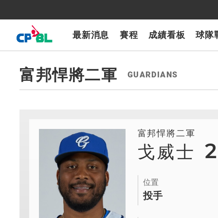
CPBLTV
7-ELEVEn獅
樂天桃猿
富邦悍將
味全龍
台鋼雄鷹
最新消息
賽程
成績看板
球隊
富邦悍將二軍
GUARDIANS
富邦悍將二軍
戈威士
位置
投手