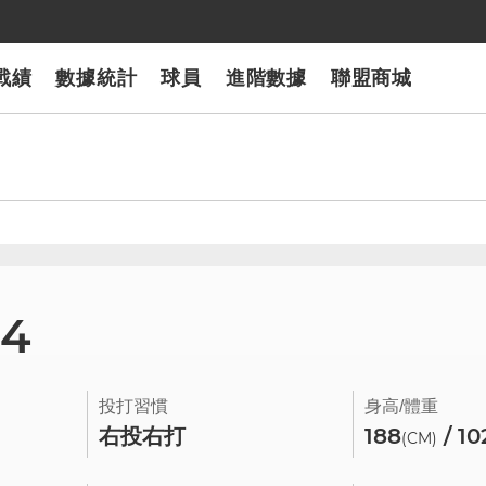
戰績
數據統計
球員
進階數據
聯盟商城
24
投打習慣
身高/體重
右投右打
188
/ 10
(CM)