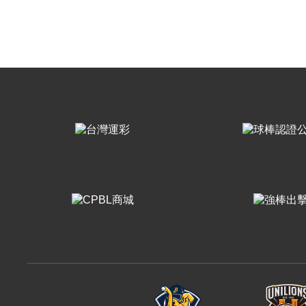
樂天桃猿
富邦悍將
味全龍