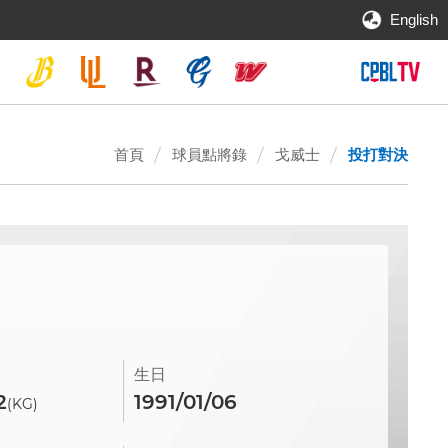
English
首頁
球員點將錄
戈威士
投打對決
生日
2
1991/01/06
(KG)