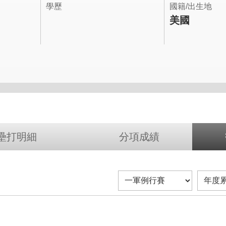
學歷
國籍/出生地
美國
壘打明細
分項成績