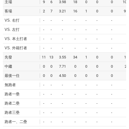
主場
9
6
3.98
18
0
0
0
101
客場
2
7
3.21
16
1
0
0
92.
VS. 右打
-
-
-
-
-
-
-
-
VS. 左打
-
-
-
-
-
-
-
-
VS. 本土打者
-
-
-
-
-
-
-
-
VS. 外籍打者
-
-
-
-
-
-
-
-
先發
11
13
3.55
34
1
0
0
19
中繼
0
0
7.71
0
0
0
0
2.
最後一任
0
0
4.50
0
0
0
0
2
無跑者
-
-
-
-
-
-
-
-
跑者一壘
-
-
-
-
-
-
-
-
跑者二壘
-
-
-
-
-
-
-
-
跑者三壘
-
-
-
-
-
-
-
-
跑者一、二壘
-
-
-
-
-
-
-
-