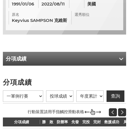
1991/01/06
2022/08/11
美國
原名
選秀順位
Keyvius SAMPSON 克維斯
分項成績
分項成績
分項成績
勝
勝
敗
敗
防禦率
防禦率
先發
先發
完投
完投
完封
完封
救援成功
救援成功
局
局