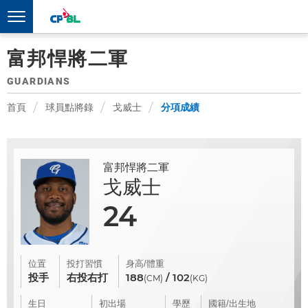
富邦悍將二軍
GUARDIANS
首頁
球員點將錄
戈威士
分項成績
富邦悍將二軍
戈威士
24
位置
投打習慣
身高/體重
投手
右投右打
188
/ 102
(CM)
(KG)
生日
初出場
學歷
國籍/出生地