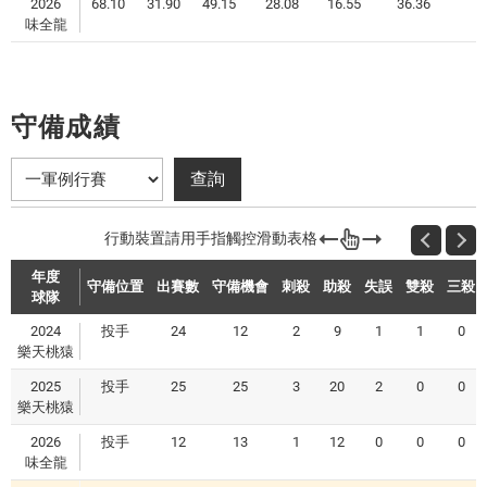
2026
68.10
31.90
49.15
28.08
16.55
36.36
味全龍
守備成績
年度
守備位置
出賽數
守備機會
刺殺
助殺
失誤
雙殺
三殺
球隊
2024
投手
24
12
2
9
1
1
0
樂天桃猿
2025
投手
25
25
3
20
2
0
0
樂天桃猿
2026
投手
12
13
1
12
0
0
0
味全龍