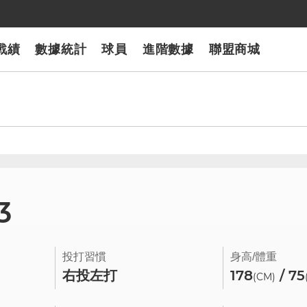
戰績
數據統計
球員
進階數據
聯盟商城
3
投打習慣
身高/體重
右投左打
178
/ 75
(CM)