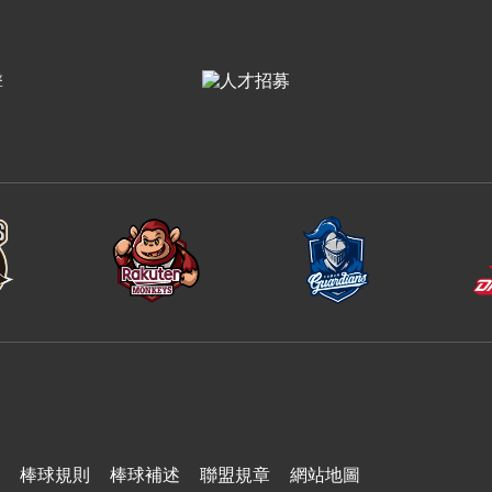
台鋼雄鷹
棒球規則
棒球補述
聯盟規章
網站地圖