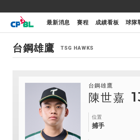
CPBLTV
7-ELEVEn獅
樂天桃猿
富邦悍將
味全龍
台鋼雄鷹
最新消息
賽程
成績看板
球隊
台鋼雄鷹
TSG HAWKS
台鋼雄鷹
1
陳世嘉
位置
捕手