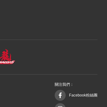
關注我們：
Facebook粉絲團