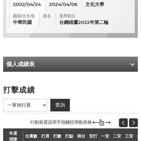
2002/04/24
2024/04/06
文化大學
國籍/出生地
原名
選秀順位
中華民國
台鋼雄鷹2022年第二輪
個人成績表
打擊成績
年度
出賽數
打席
打數
打點
得分
安打
一安
二安
三安
全
球隊