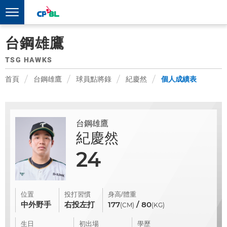
台鋼雄鷹
TSG HAWKS
首頁
台鋼雄鷹
球員點將錄
紀慶然
個人成績表
台鋼雄鷹
紀慶然
24
位置
投打習慣
身高/體重
中外野手
右投左打
177
/ 80
(CM)
(KG)
生日
初出場
學歷