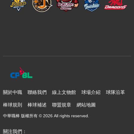
關於中職
聯絡我們
線上文物館
球場介紹
球隊沿革
棒球規則
棒球補述
聯盟規章
網站地圖
中華職棒 版權所有 © 2026 All rights reserved.
關注我們：