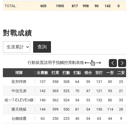
TOTAL
605
1905
817
998
90
142
0
0
對戰成績
球隊
出賽數
打席
打數
打點
得分
安打
一安
二安
富邦悍將
137
558
508
64
59
121
85
25
中信兄弟
142
565
525
70
47
121
93
21
統一7-ELEVEn獅
140
562
524
54
53
132
86
35
樂天桃猿
144
599
550
81
54
156
114
28
台鋼雄鷹
63
250
225
40
34
63
44
9