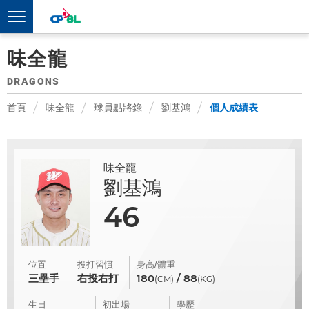
味全龍
DRAGONS
首頁
味全龍
球員點將錄
劉基鴻
個人成績表
味全龍
劉基鴻
46
位置
投打習慣
身高/體重
三壘手
右投右打
180
/ 88
(CM)
(KG)
生日
初出場
學歷