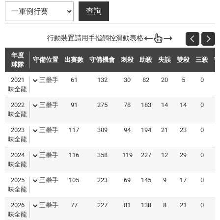
年度
守備位置
出賽數
守備機會
刺殺
助殺
失誤
雙殺
三殺
球隊
2021
三壘手
61
132
30
82
20
5
0
0
味全龍
2022
三壘手
91
275
78
183
14
14
0
0
味全龍
2023
三壘手
117
309
94
194
21
23
0
0
味全龍
2024
三壘手
116
358
119
227
12
29
0
0
味全龍
2025
三壘手
105
223
69
145
9
17
0
0
味全龍
2026
三壘手
77
227
81
138
8
21
0
0
味全龍