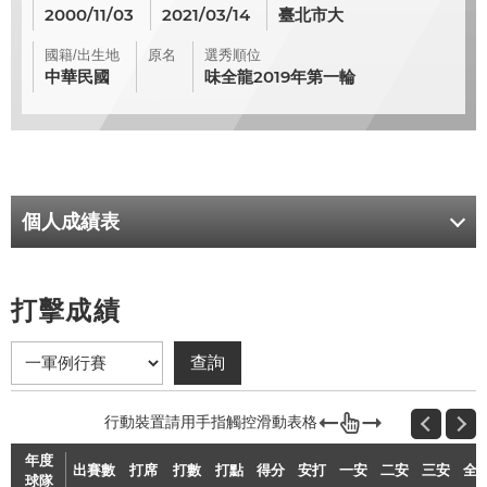
2000/11/03
2021/03/14
臺北市大
國籍/出生地
原名
選秀順位
中華民國
味全龍2019年第一輪
個人成績表
打擊成績
年度
出賽數
打席
打數
打點
得分
安打
一安
二安
三安
全
球隊