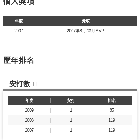
個人獎項
年度
獎項
2007
2007年8月-單月MVP
歷年排名
安打數
H
年度
安打
排名
2009
1
85
2008
1
119
2007
1
119