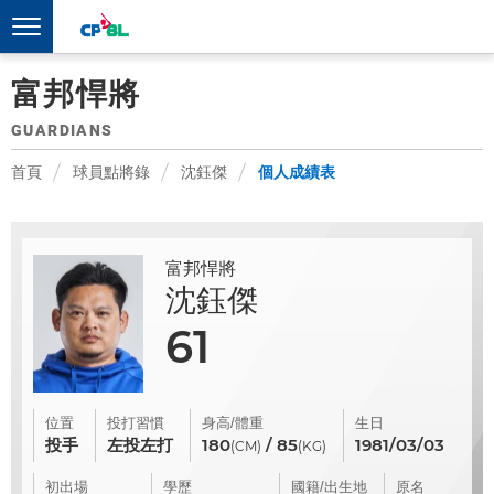
富邦悍將
GUARDIANS
首頁
球員點將錄
沈鈺傑
個人成績表
富邦悍將
沈鈺傑
61
位置
投打習慣
身高/體重
生日
投手
左投左打
180
/ 85
1981/03/03
(CM)
(KG)
初出場
學歷
國籍/出生地
原名