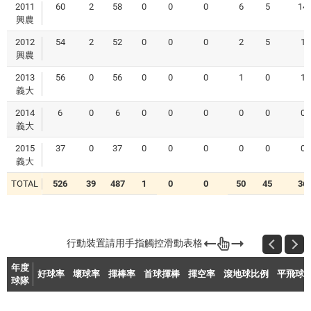
2011
60
2
58
0
0
0
6
5
14
興農
2012
54
2
52
0
0
0
2
5
1
興農
2013
56
0
56
0
0
0
1
0
1
義大
2014
6
0
6
0
0
0
0
0
0
義大
2015
37
0
37
0
0
0
0
0
0
義大
TOTAL
526
39
487
1
0
0
50
45
36
年度
好球率
壞球率
揮棒率
首球揮棒
揮空率
滾地球比例
平飛球
球隊