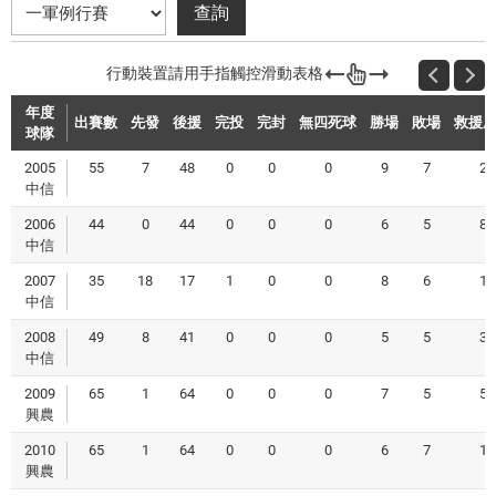
年度
出賽數
先發
後援
完投
完封
無四死球
勝場
敗場
救援
球隊
2005
55
7
48
0
0
0
9
7
2
中信
2006
44
0
44
0
0
0
6
5
8
中信
2007
35
18
17
1
0
0
8
6
1
中信
2008
49
8
41
0
0
0
5
5
3
中信
2009
65
1
64
0
0
0
7
5
5
興農
2010
65
1
64
0
0
0
6
7
1
興農