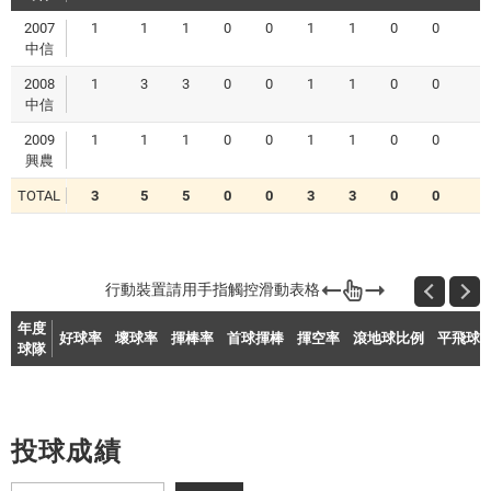
2007
1
1
1
0
0
1
1
0
0
0
中信
2008
1
3
3
0
0
1
1
0
0
0
中信
2009
1
1
1
0
0
1
1
0
0
0
興農
TOTAL
3
5
5
0
0
3
3
0
0
0
年度
好球率
壞球率
揮棒率
首球揮棒
揮空率
滾地球比例
平飛球
球隊
投球成績