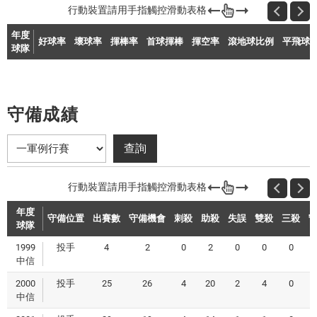
年度
好球率
壞球率
揮棒率
首球揮棒
揮空率
滾地球比例
平飛球
球隊
守備成績
年度
守備位置
出賽數
守備機會
刺殺
助殺
失誤
雙殺
三殺
球隊
1999
投手
4
2
0
2
0
0
0
1
中信
2000
投手
25
26
4
20
2
4
0
0
中信