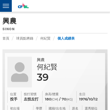
興農
SINON
首頁
球員點將錄
何紀賢
個人成績表
興農
何紀賢
39
位置
投打習慣
身高/體重
生日
投手
左投左打
180
/ 70
1976/10/12
(CM)
(KG)
初出場
學歷
國籍/出生地
原名
選秀順位