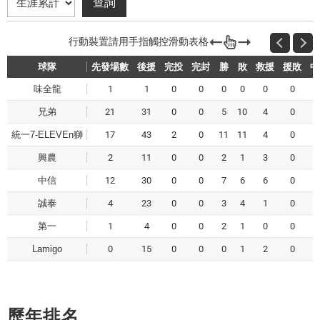
球隊
先發場數
後援
完投
完封
勝
敗
救援
援敗
中
味全龍
1
1
0
0
0
0
0
0
兄弟
21
31
0
0
5
10
4
0
統一7-ELEVEn獅
17
43
2
0
11
11
4
0
興農
2
11
0
0
2
1
3
0
中信
12
30
0
0
7
6
6
0
誠泰
4
23
0
0
3
4
1
0
第一
1
4
0
0
2
1
0
0
Lamigo
0
15
0
0
0
1
2
0
歷年排名