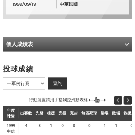
1999/09/19
中華民國
個人成績表
投球成績
年度
出賽數
先發
後援
完投
完封
無四死球
勝場
敗場
救援
球隊
1999
4
3
1
0
0
0
1
1
0
中信