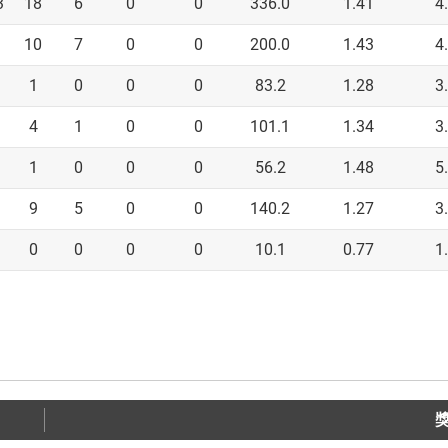
3
18
6
0
0
336.0
1.41
4
10
7
0
0
200.0
1.43
4
1
0
0
0
83.2
1.28
3
4
1
0
0
101.1
1.34
3
1
0
0
0
56.2
1.48
5
9
5
0
0
140.2
1.27
3
0
0
0
0
10.1
0.77
1