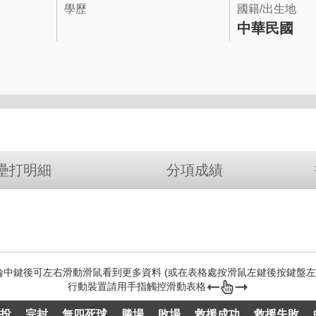
學歷
國籍/出生地
中華民國
壘打明細
分項成績
投
完封
無四死球
勝場
敗場
救援成功
救援失敗