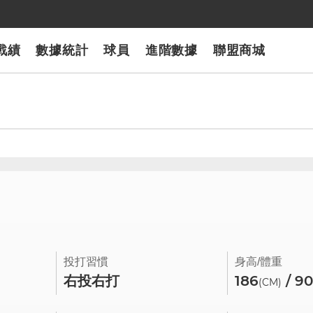
戰績
數據統計
球員
進階數據
聯盟商城
0
投打習慣
身高/體重
右投右打
186
/ 9
(CM)