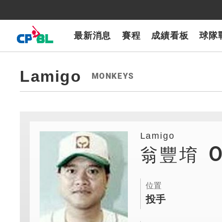
CPBLTV
7-ELEVEn獅
樂天桃猿
富邦悍將
味全龍
台鋼雄鷹
最新消息
賽程
成績看板
球隊
Lamigo
MONKEYS
Lamigo
翁豐堉
位置
投手