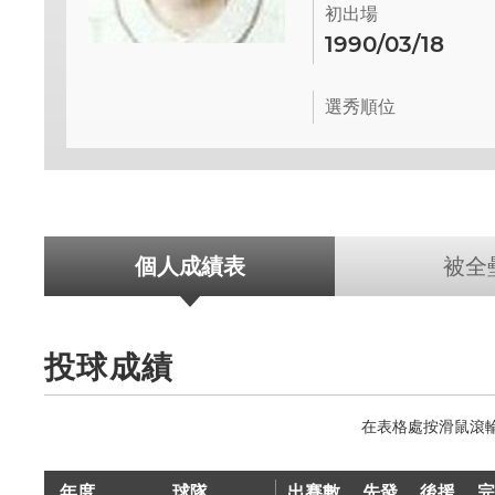
初出場
1990/03/18
選秀順位
個人成績表
被全
投球成績
年度
球隊
出賽數
先發
後援
完