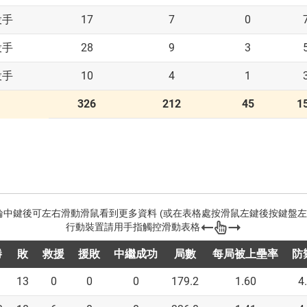
17
7
0
投手
28
9
3
投手
10
4
1
投手
326
212
45
1
勝
敗
救援
援敗
中繼成功
局數
每局被上壘率
防
13
0
0
0
179.2
1.60
4