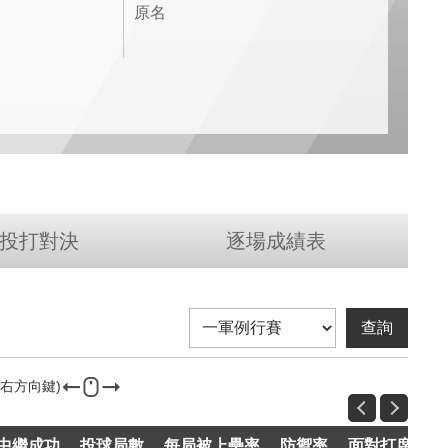
原名
投打對決
逐場成績表
中繼成功
投球局數
每局被上壘率
防禦率
面對打席
總