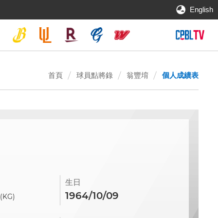
English
首頁
球員點將錄
翁豐堉
個人成績表
生日
0
1964/10/09
(KG)