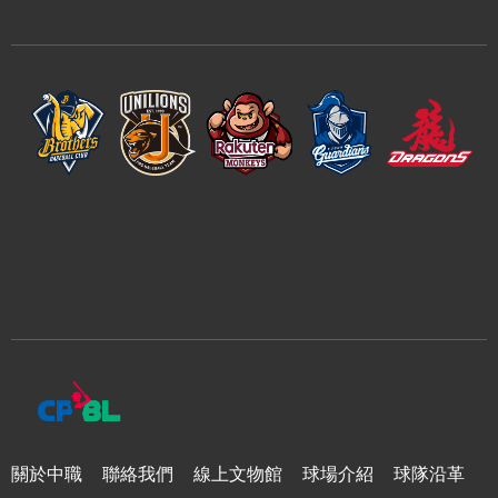
關於中職
聯絡我們
線上文物館
球場介紹
球隊沿革