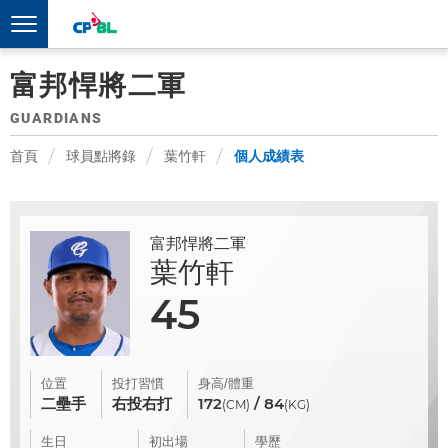
富邦悍將二軍
GUARDIANS
首頁
球員點將錄
葉竹軒
個人成績表
富邦悍將二軍
葉竹軒
45
位置
投打習慣
身高/體重
二壘手
右投右打
172
/ 84
(CM)
(KG)
生日
初出場
學歷