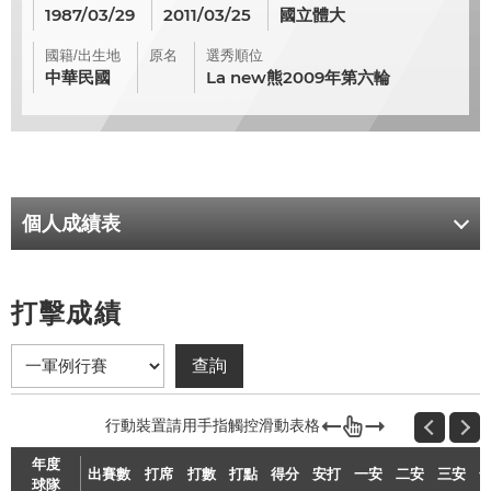
1987/03/29
2011/03/25
國立體大
國籍/出生地
原名
選秀順位
中華民國
La new熊2009年第六輪
個人成績表
打擊成績
年度
出賽數
打席
打數
打點
得分
安打
一安
二安
三安
球隊