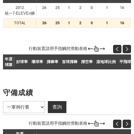
2012
26
25
1
2
0
1
16
統一7-ELEVEn獅
TOTAL
26
25
1
2
0
1
16
年度
好球率
壞球率
揮棒率
首球揮棒
揮空率
滾地球比例
平飛球
球隊
守備成績
年度