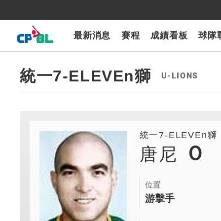
CPBLTV
7-ELEVEn獅
樂天桃猿
富邦悍將
味全龍
台鋼雄鷹
最新消息
賽程
成績看板
球隊
統一7-ELEVEn獅
U-LIONS
統一7-ELEVEn獅
0
唐尼
位置
游擊手