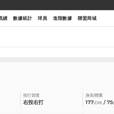
戰績
數據統計
球員
進階數據
聯盟商城
投打習慣
身高/體重
右投右打
177
/ 75
(CM)