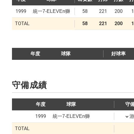
1999
58
221
200
1
統一7-ELEVEn獅
TOTAL
58
221
200
1
年度
球隊
好球率
守備成績
年度
球隊
守
1999
統一7-ELEVEn獅
TOTAL