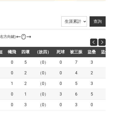
短
犧飛
四壞
（故四）
死球
被三振
盜壘
盜壘刺
0
5
（0）
0
7
3
4
0
2
（0）
0
4
2
2
1
2
（0）
0
5
3
0
0
1
（0）
3
6
5
0
0
3
（0）
0
3
0
0