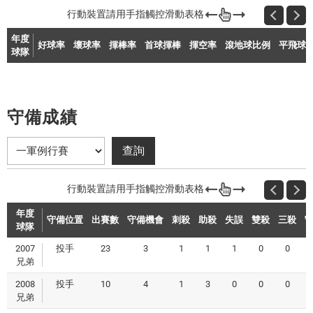
年度
好球率
壞球率
揮棒率
首球揮棒
揮空率
滾地球比例
平飛球
球隊
守備成績
年度
守備位置
出賽數
守備機會
刺殺
助殺
失誤
雙殺
三殺
球隊
2007
投手
23
3
1
1
1
0
0
0
兄弟
2008
投手
10
4
1
3
0
0
0
1
兄弟