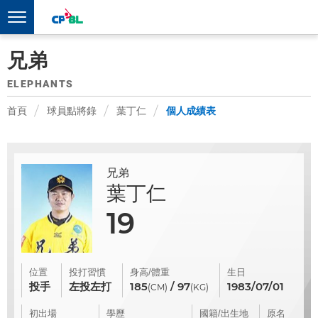
兄弟
ELEPHANTS
首頁
球員點將錄
葉丁仁
個人成績表
兄弟
葉丁仁
19
位置
投打習慣
身高/體重
生日
投手
左投左打
185
/ 97
1983/07/01
(CM)
(KG)
初出場
學歷
國籍/出生地
原名