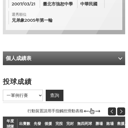
2007/03/21
臺北市強恕中學
中華民國
選秀順位
兄弟象2005年第一輪
個人成績表
投球成績
年度
出賽數
先發
後援
完投
完封
無四死球
勝場
敗場
救援
球隊