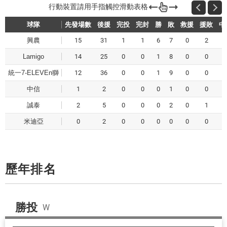
球隊
先發場數
後援
完投
完封
勝
敗
救援
援敗
中
興農
15
31
1
1
6
7
0
2
Lamigo
14
25
0
0
1
8
0
0
統一7-ELEVEn獅
12
36
0
0
1
9
0
0
中信
1
2
0
0
0
1
0
0
誠泰
2
5
0
0
0
2
0
1
米迪亞
0
2
0
0
0
0
0
0
歷年排名
勝投
W