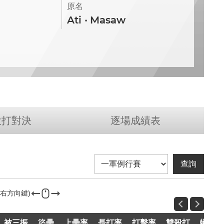
原名
Ati ‧ Masaw
投打對決
逐場成績表
被三振
盜壘
上壘率
長打率
打擊率
雙殺打
犧短