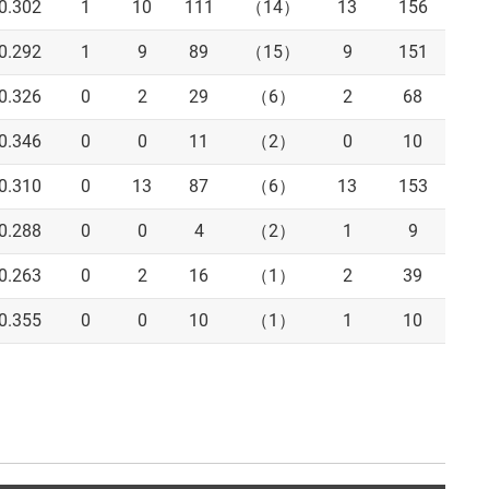
0.302
1
10
111
（14）
13
156
18
0.292
1
9
89
（15）
9
151
39
0.326
0
2
29
（6）
2
68
14
0.346
0
0
11
（2）
0
10
5
0.310
0
13
87
（6）
13
153
11
0.288
0
0
4
（2）
1
9
3
0.263
0
2
16
（1）
2
39
0
0.355
0
0
10
（1）
1
10
0