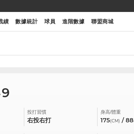
戰績
數據統計
球員
進階數據
聯盟商城
49
投打習慣
身高/體重
右投右打
175
/ 88
(CM)