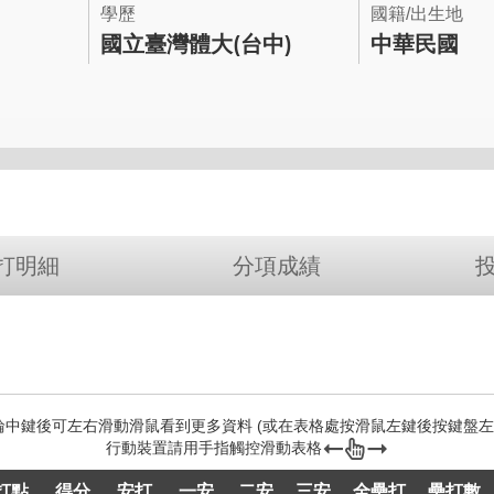
學歷
國籍/出生地
國立臺灣體大(台中)
中華民國
打明細
分項成績
打點
得分
安打
一安
二安
三安
全壘打
壘打數