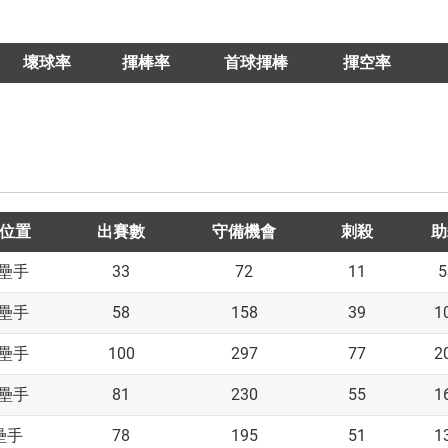
壞球率
揮棒率
首球揮棒
揮空率
位置
出賽數
守備機會
刺殺
助
33
72
11
5
壘手
58
158
39
1
壘手
100
297
77
2
壘手
81
230
55
1
壘手
78
195
51
1
壘手