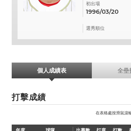
初出場
1996/03/20
選秀順位
個人成績表
全壘
打擊成績
年度
球隊
出賽數
打席
打數