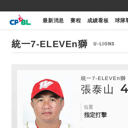
CPBLTV
7-ELEVEn獅
樂天桃猿
富邦悍將
味全龍
台鋼雄鷹
最新消息
賽程
成績看板
球隊
統一7-ELEVEn獅
U-LIONS
統一7-ELEVEn獅
張泰山
位置
指定打擊