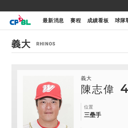
CPBLTV
7-ELEVEn獅
樂天桃猿
富邦悍將
味全龍
台鋼雄鷹
最新消息
賽程
成績看板
球隊
義大
RHINOS
義大
陳志偉
位置
三壘手