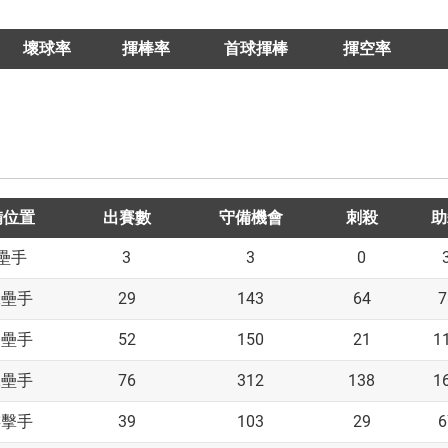
壞球率
揮棒率
首球揮棒
揮空率
備位置
出賽數
守備機會
刺殺
助
3
3
0
壘手
29
143
64
7
二壘手
52
150
21
1
三壘手
76
312
138
1
二壘手
39
103
29
6
游擊手