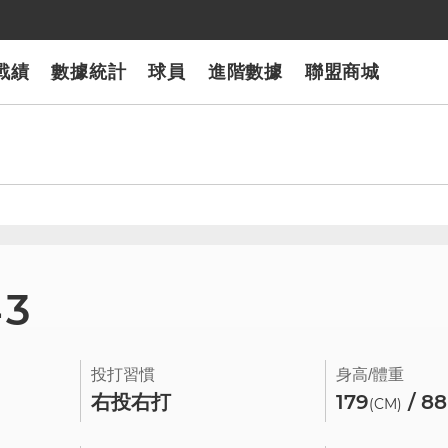
戰績
數據統計
球員
進階數據
聯盟商城
43
投打習慣
身高/體重
右投右打
179
/ 88
(CM)