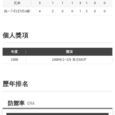
兄弟
5
1
1
1
3
1
0
0
統一7-ELEVEn獅
4
2
0
0
1
2
0
0
個人獎項
年度
獎項
1998
1998年2~3月-單月MVP
歷年排名
防禦率
ERA