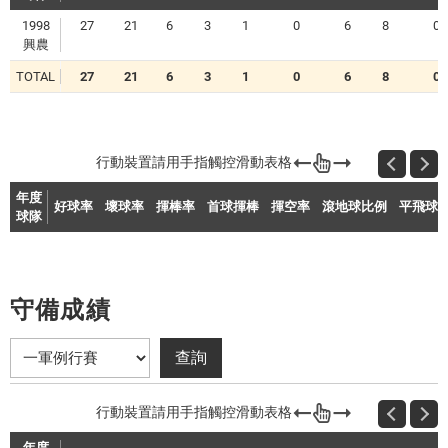
1998
27
21
6
3
1
0
6
8
0
興農
TOTAL
27
21
6
3
1
0
6
8
0
年度
好球率
壞球率
揮棒率
首球揮棒
揮空率
滾地球比例
平飛球
球隊
守備成績
年度