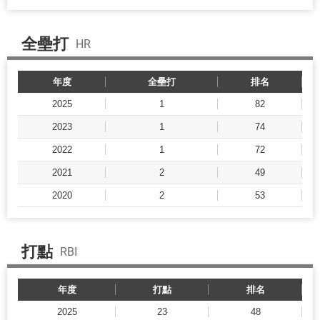
全壘打
HR
年度
全壘打
排名
2025
1
82
2023
1
74
2022
1
72
2021
2
49
2020
2
53
打點
RBI
年度
打點
排名
2025
23
48