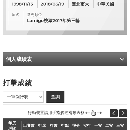
1998/11/13
2018/06/19
臺北市大
中華民國
原名
選秀順位
Lamigo桃猿2017年第三輪
個人成績表
打擊成績
年度
出賽數
打席
打數
打點
得分
安打
一安
二安
三安
球隊