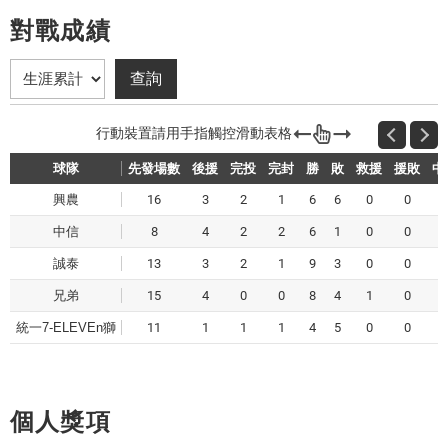
對戰成績
球隊
先發場數
後援
完投
完封
勝
敗
救援
援敗
中
興農
16
3
2
1
6
6
0
0
中信
8
4
2
2
6
1
0
0
誠泰
13
3
2
1
9
3
0
0
兄弟
15
4
0
0
8
4
1
0
統一7-ELEVEn獅
11
1
1
1
4
5
0
0
個人獎項