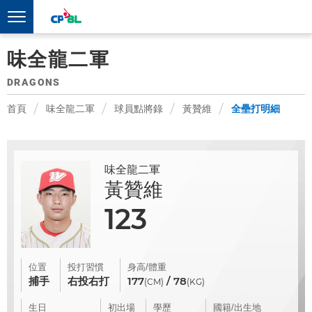
味全龍二軍
DRAGONS
首頁
味全龍二軍
球員點將錄
黃贊維
全壘打明細
味全龍二軍
黃贊維
123
位置
投打習慣
身高/體重
捕手
右投右打
177
/ 78
(CM)
(KG)
生日
初出場
學歷
國籍/出生地