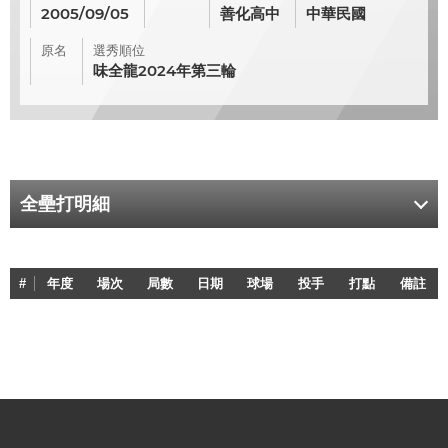
2005/09/05
善化高中
中華民國
原名
選秀順位
味全龍2024年第三輪
全壘打明細
#
年度
場次
局數
日期
球場
投手
打點
備註