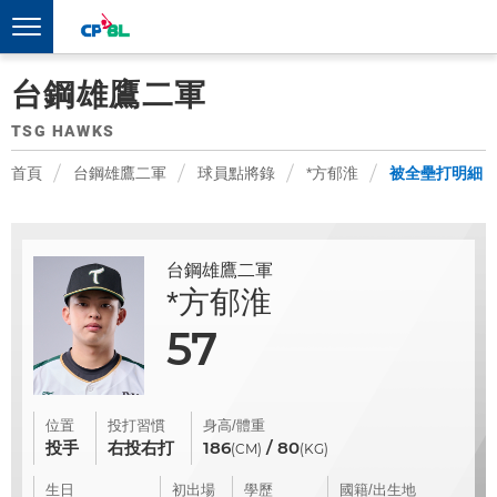
台鋼雄鷹二軍
TSG HAWKS
首頁
台鋼雄鷹二軍
球員點將錄
*方郁淮
被全壘打明細
台鋼雄鷹二軍
*方郁淮
57
位置
投打習慣
身高/體重
投手
右投右打
186
/ 80
(CM)
(KG)
生日
初出場
學歷
國籍/出生地