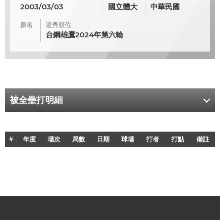
2003/03/03
國立體大
中華民國
原名
選秀順位
台鋼雄鷹2024年第六輪
被全壘打明細
#
年度
場次
局數
日期
球場
打者
打點
備註