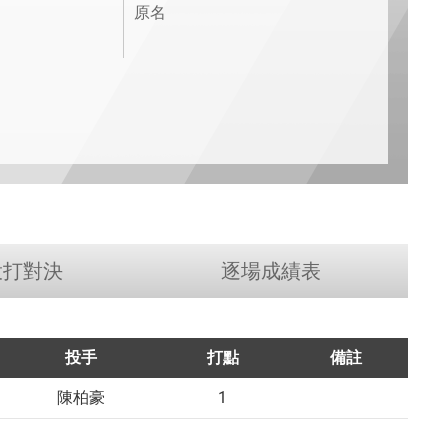
原名
投打對決
逐場成績表
投手
打點
備註
1
陳柏豪