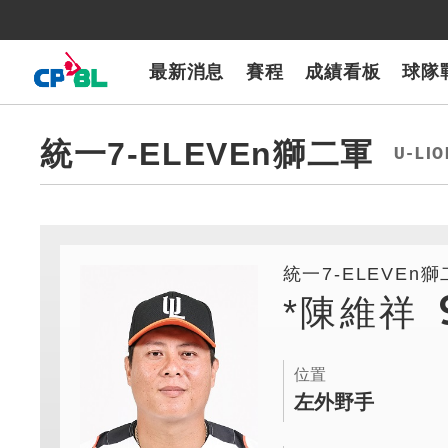
CPBLTV
7-ELEVEn獅
樂天桃猿
富邦悍將
味全龍
台鋼雄鷹
最新消息
賽程
成績看板
球隊
統一7-ELEVEn獅二軍
U-LIO
統一7-ELEVEn
*陳維祥
位置
左外野手