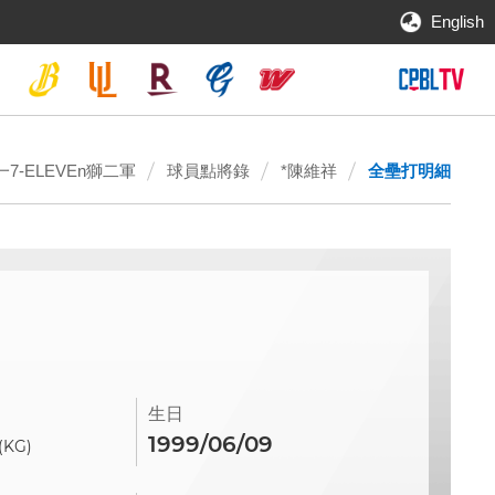
English
一7-ELEVEn獅二軍
球員點將錄
*陳維祥
全壘打明細
生日
1999/06/09
(KG)