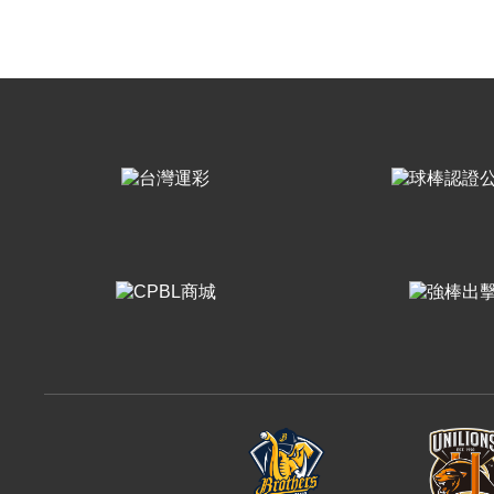
樂天桃猿
富邦悍將
味全龍