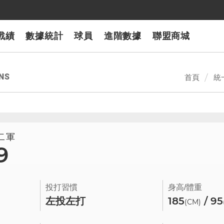
戰績
數據統計
球員
進階數據
聯盟商城
NS
首頁
統
獅二軍
9
投打習慣
身高/體重
左投左打
185
/ 95
(CM)