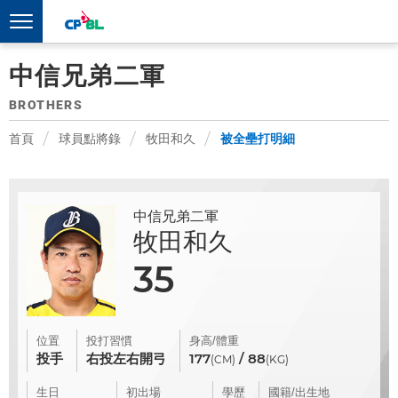
中信兄弟二軍
BROTHERS
首頁
球員點將錄
牧田和久
被全壘打明細
中信兄弟二軍
牧田和久
35
位置
投打習慣
身高/體重
投手
右投左右開弓
177
/ 88
(CM)
(KG)
生日
初出場
學歷
國籍/出生地