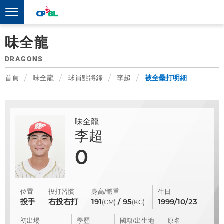
味全龍
DRAGONS
首頁
味全龍
球員點將錄
李超
被全壘打明細
味全龍
李超
0
位置
投打習慣
身高/體重
生日
投手
右投右打
191
/ 95
1999/10/23
(CM)
(KG)
初出場
學歷
國籍/出生地
原名