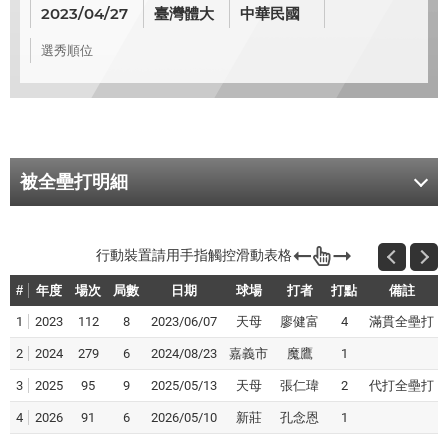
2023/04/27
臺灣體大
中華民國
選秀順位
被全壘打明細
#
年度
場次
局數
日期
球場
打者
打點
備註
1
2023
112
8
2023/06/07
天母
廖健富
4
滿貫全壘打
2
2024
279
6
2024/08/23
嘉義市
魔鷹
1
3
2025
95
9
2025/05/13
天母
張仁瑋
2
代打全壘打
4
2026
91
6
2026/05/10
新莊
孔念恩
1