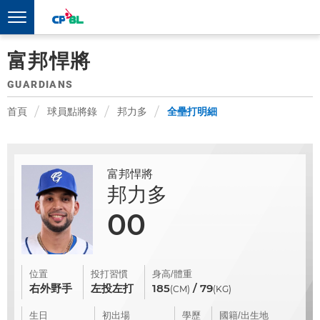
富邦悍將
GUARDIANS
首頁
球員點將錄
邦力多
全壘打明細
富邦悍將
邦力多
00
位置
投打習慣
身高/體重
右外野手
左投左打
185
/ 79
(CM)
(KG)
生日
初出場
學歷
國籍/出生地