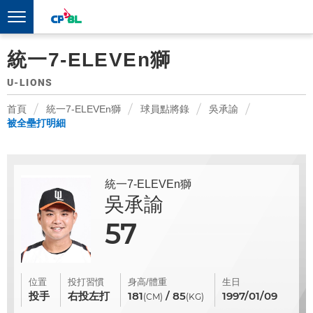
統一7-ELEVEn獅
U-LIONS
首頁
統一7-ELEVEn獅
球員點將錄
吳承諭
被全壘打明細
統一7-ELEVEn獅
吳承諭
57
位置
投打習慣
身高/體重
生日
投手
右投左打
181
/ 85
1997/01/09
(CM)
(KG)