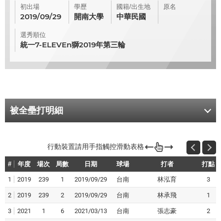
初出場
學歷
國籍/出生地
原名
2019/09/29
開南大學
中華民國
選秀順位
統一7-ELEVEn獅2019年第三輪
被全壘打明細
#
年度
場次
局數
日期
球場
打者
打點
1
2019
239
1
2019/09/29
台南
林泓育
3
2
2019
239
2
2019/09/29
台南
林承飛
1
3
2021
1
6
2021/03/13
台南
張志豪
2