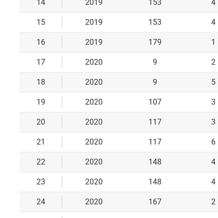
14
2019
153
4
15
2019
153
4
16
2019
179
1
17
2020
9
2
18
2020
9
5
19
2020
107
3
20
2020
117
3
21
2020
117
6
22
2020
148
4
23
2020
148
4
24
2020
167
2