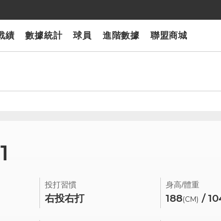
戰績
數據統計
球員
進階數據
聯盟商城
1
投打習慣
身高/體重
右投右打
188
/ 10
(CM)