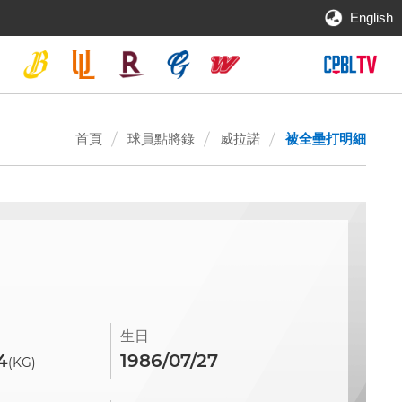
English
首頁
球員點將錄
威拉諾
被全壘打明細
生日
4
1986/07/27
(KG)