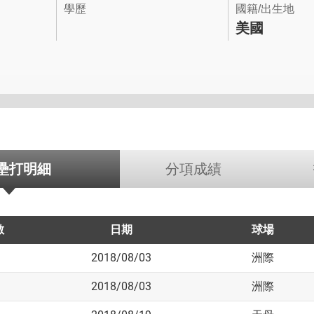
學歷
國籍/出生地
美國
壘打明細
分項成績
數
日期
球場
2018/08/03
洲際
2018/08/03
洲際