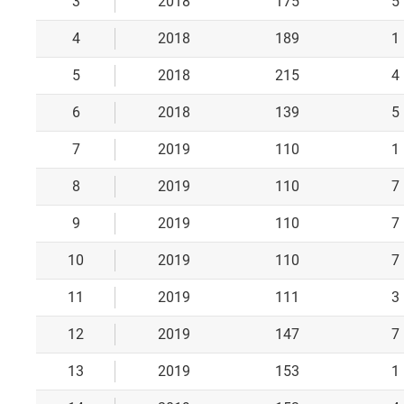
3
2018
175
5
4
2018
189
1
5
2018
215
4
6
2018
139
5
7
2019
110
1
8
2019
110
7
9
2019
110
7
10
2019
110
7
11
2019
111
3
12
2019
147
7
13
2019
153
1