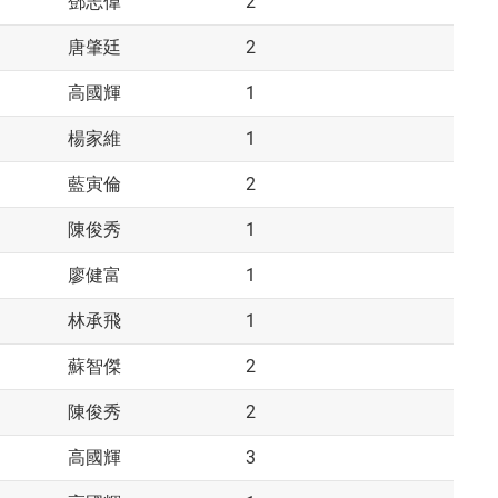
2
鄧志偉
2
唐肇廷
1
高國輝
1
楊家維
2
藍寅倫
1
陳俊秀
1
廖健富
1
林承飛
2
蘇智傑
2
陳俊秀
3
高國輝