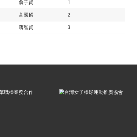
1
詹子賢
2
高國麟
3
蔣智賢