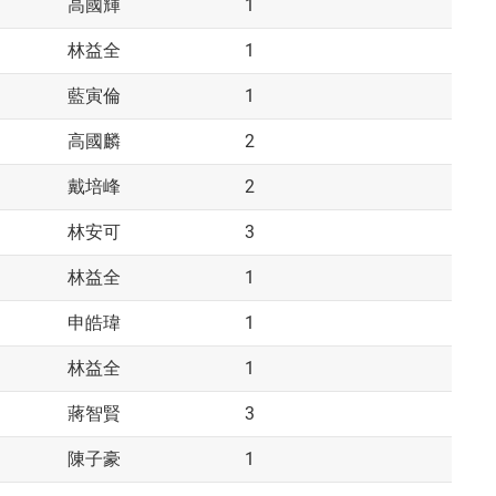
1
高國輝
1
林益全
1
藍寅倫
2
高國麟
2
戴培峰
3
林安可
1
林益全
1
申皓瑋
1
林益全
3
蔣智賢
1
陳子豪