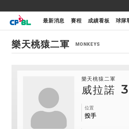
CPBLTV
7-ELEVEn獅
樂天桃猿
富邦悍將
味全龍
台鋼雄鷹
最新消息
賽程
成績看板
球隊
樂天桃猿二軍
MONKEYS
樂天桃猿二軍
3
威拉諾
位置
投手