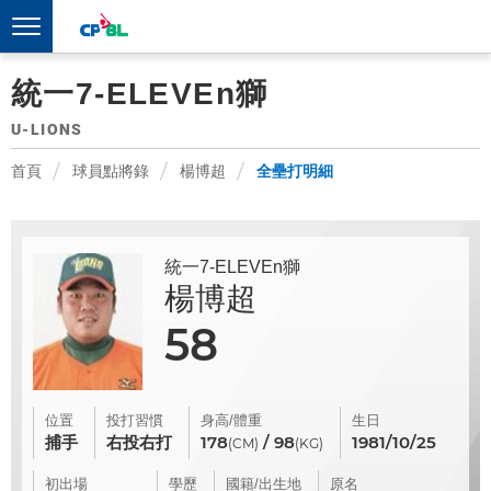
統一7-ELEVEn獅
U-LIONS
首頁
球員點將錄
楊博超
全壘打明細
統一7-ELEVEn獅
楊博超
58
位置
投打習慣
身高/體重
生日
捕手
右投右打
178
/ 98
1981/10/25
(CM)
(KG)
初出場
學歷
國籍/出生地
原名