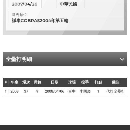
2007/04/26
中華民國
選秀順位
誠泰COBRAS2004年第五輪
全壘打明細
#
年度
場次
局數
日期
球場
投手
打點
備註
1
2008
37
9
2008/04/06
台中
李國慶
1
代打全壘打