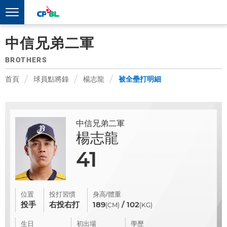
中信兄弟二軍
BROTHERS
首頁
球員點將錄
楊志龍
被全壘打明細
中信兄弟二軍
楊志龍
41
位置
投打習慣
身高/體重
投手
右投右打
189
/ 102
(CM)
(KG)
生日
初出場
學歷