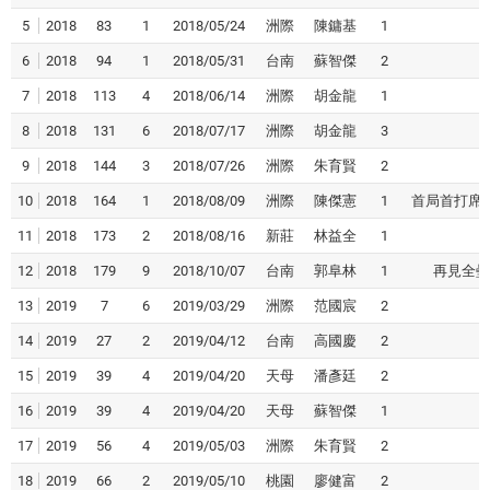
5
2018
83
1
2018/05/24
洲際
陳鏞基
1
6
2018
94
1
2018/05/31
台南
蘇智傑
2
7
2018
113
4
2018/06/14
洲際
胡金龍
1
8
2018
131
6
2018/07/17
洲際
胡金龍
3
9
2018
144
3
2018/07/26
洲際
朱育賢
2
10
2018
164
1
2018/08/09
洲際
陳傑憲
1
首局首打席
11
2018
173
2
2018/08/16
新莊
林益全
1
12
2018
179
9
2018/10/07
台南
郭阜林
1
再見全壘
13
2019
7
6
2019/03/29
洲際
范國宸
2
14
2019
27
2
2019/04/12
台南
高國慶
2
15
2019
39
4
2019/04/20
天母
潘彥廷
2
16
2019
39
4
2019/04/20
天母
蘇智傑
1
17
2019
56
4
2019/05/03
洲際
朱育賢
2
18
2019
66
2
2019/05/10
桃園
廖健富
2