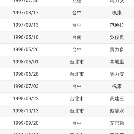
1997/07/30
立德
馬力安
1997/08/17
台中
楓康
1997/09/13
台中
范迪拉
1998/05/10
台南
吳俊良
1998/05/26
台中
寶力多
1998/06/01
台北市
拿坡里
1998/06/28
台北市
馬力安
1998/07/03
台中
楓康
1998/09/22
台北市
高建三
1998/10/13
台北市
戴龍水
1999/09/20
台中
艾巴勒