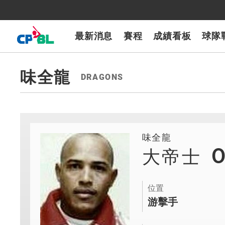
CPBLTV
7-ELEVEn獅
樂天桃猿
富邦悍將
味全龍
台鋼雄鷹
最新消息
賽程
成績看板
球隊
味全龍
DRAGONS
味全龍
大帝士
位置
游擊手