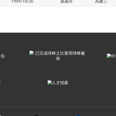
1999/10/20
嘉義市
高建三