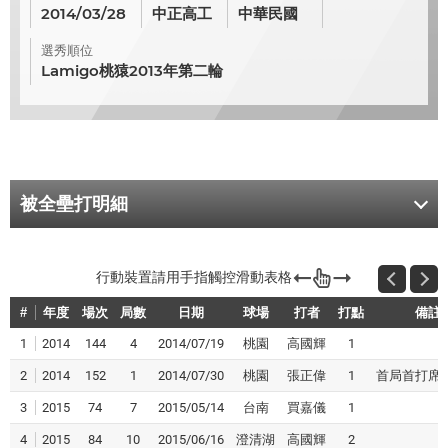
2014/03/28
中正高工
中華民國
選秀順位
Lamigo桃猿2013年第二輪
被全壘打明細
#
年度
場次
局數
日期
球場
打者
打點
備註
1
2014
144
4
2014/07/19
桃園
高國輝
1
2
2014
152
1
2014/07/30
桃園
張正偉
1
首局首打席
3
2015
74
7
2015/05/14
台南
買嘉儀
1
4
2015
84
10
2015/06/16
澄清湖
高國輝
2