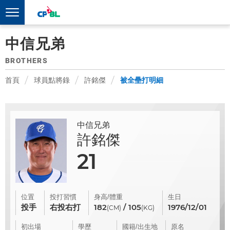
中信兄弟
BROTHERS
首頁
球員點將錄
許銘傑
被全壘打明細
中信兄弟
許銘傑
21
位置
投打習慣
身高/體重
生日
投手
右投右打
182
/ 105
1976/12/01
(CM)
(KG)
初出場
學歷
國籍/出生地
原名