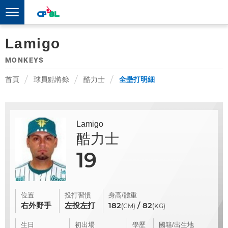
Lamigo
MONKEYS
首頁
球員點將錄
酷力士
全壘打明細
Lamigo
酷力士
19
位置
投打習慣
身高/體重
右外野手
左投左打
182
/ 82
(CM)
(KG)
生日
初出場
學歷
國籍/出生地