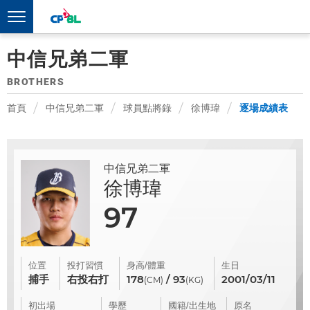
中信兄弟二軍
BROTHERS
首頁
中信兄弟二軍
球員點將錄
徐博瑋
逐場成績表
中信兄弟二軍
徐博瑋
97
位置
投打習慣
身高/體重
生日
捕手
右投右打
178
/ 93
2001/03/11
(CM)
(KG)
初出場
學歷
國籍/出生地
原名