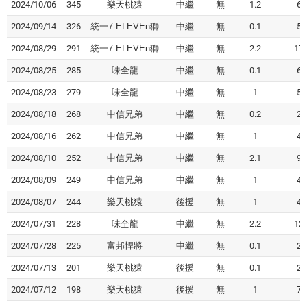
2024/10/06
345
樂天桃猿
中繼
無
1.2
6
2024/09/14
326
統一7-ELEVEn獅
中繼
無
0.1
5
2024/08/29
291
統一7-ELEVEn獅
中繼
無
2.2
17
2024/08/25
285
味全龍
中繼
無
0.1
6
2024/08/23
279
味全龍
中繼
無
1
5
2024/08/18
268
中信兄弟
中繼
無
0.2
2
2024/08/16
262
中信兄弟
中繼
無
1
4
2024/08/10
252
中信兄弟
中繼
無
2.1
9
2024/08/09
249
中信兄弟
中繼
無
1
4
2024/08/07
244
樂天桃猿
後援
無
1
4
2024/07/31
228
味全龍
中繼
無
2.2
12
2024/07/28
225
富邦悍將
中繼
無
0.1
2
2024/07/13
201
樂天桃猿
後援
無
0.1
2
2024/07/12
198
樂天桃猿
後援
無
1
7