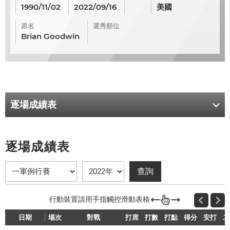
1990/11/02
2022/09/16
美國
原名
選秀順位
Brian Goodwin
逐場成績表
逐場成績表
日期
場次
對戰
打席
打數
打點
得分
安打
二