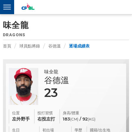
味全龍
DRAGONS
首頁
球員點將錄
谷德溫
逐場成績表
味全龍
谷德溫
23
位置
投打習慣
身高/體重
左外野手
右投左打
183
/ 92
(CM)
(KG)
生日
初出場
學歷
國籍/出生地