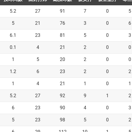
5.2
27
91
7
0
5
5
21
76
3
0
6
6.1
23
81
5
0
3
0.1
4
21
2
0
0
1
5
20
2
0
0
1.2
6
23
2
0
2
1
4
21
1
0
1
5.2
27
92
9
1
2
6
23
90
4
0
3
5
23
98
5
0
2
6
29
112
10
1
5