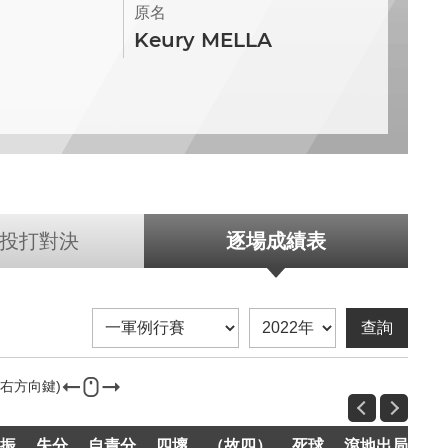
原名
Keury MELLA
投打對決
逐場成績表
振
失分
自責分
四壞
（故四）
死球
滾地出局
飛