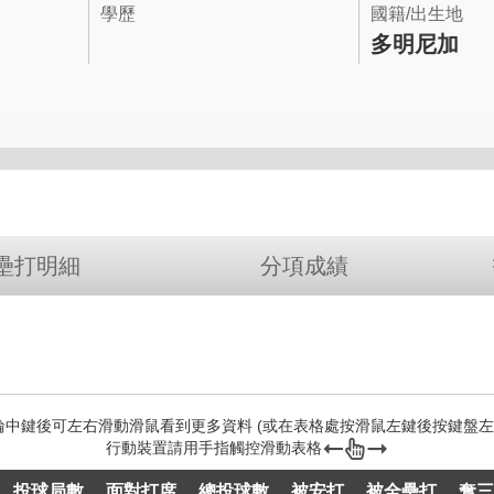
學歷
國籍/出生地
多明尼加
壘打明細
分項成績
投球局數
面對打席
總投球數
被安打
被全壘打
奪三