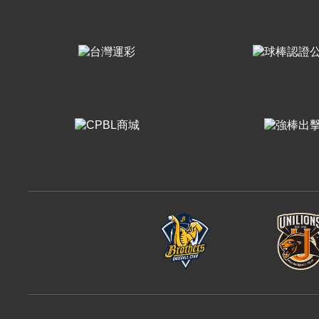
樂天桃猿
富邦悍將
味全龍