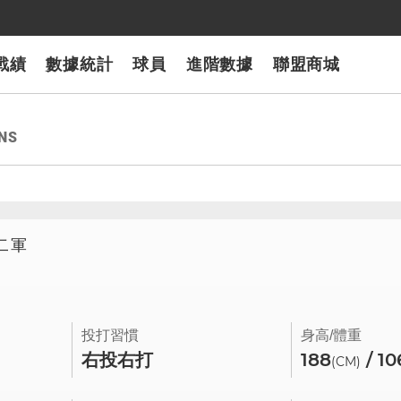
戰績
數據統計
球員
進階數據
聯盟商城
NS
獅二軍
投打習慣
身高/體重
右投右打
188
/ 10
(CM)