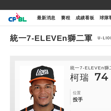
CPBLTV
7-ELEVEn獅
樂天桃猿
富邦悍將
味全龍
台鋼雄鷹
最新消息
賽程
成績看板
球隊
統一7-ELEVEn獅二軍
U-LIO
統一7-ELEVEn
74
柯瑞
位置
投手