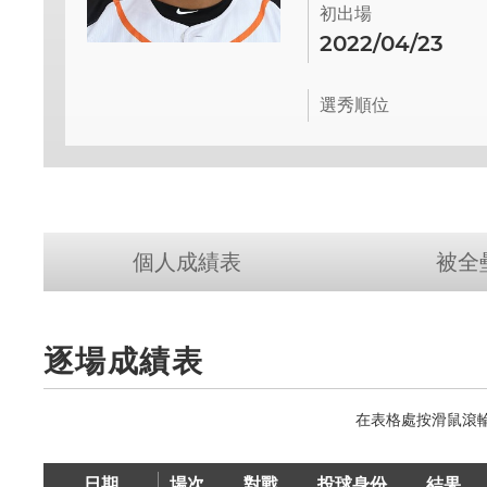
初出場
2022/04/23
選秀順位
個人成績表
被全
逐場成績表
日期
場次
對戰
投球身份
結果