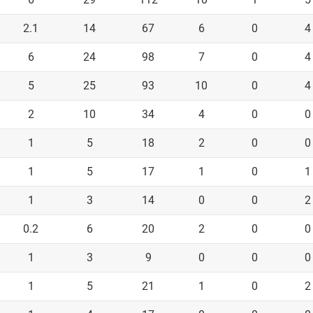
2.1
14
67
6
0
4
6
24
98
7
0
4
5
25
93
10
0
4
2
10
34
4
0
0
1
5
18
2
0
0
1
5
17
1
0
1
1
3
14
0
0
2
0.2
6
20
2
0
0
1
3
9
0
0
0
1
5
21
1
0
2